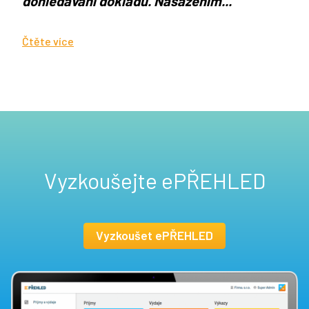
dohledávání dokladů. Nasazením...
Čtěte více
Vyzkoušejte ePŘEHLED
Vyzkoušet ePŘEHLED