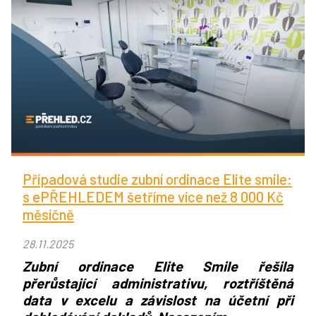
Případová studie zubní ordinace Elite smile:
s ePŘEHLEDEM šetříme více než 8 000 Kč
měsíčně
28.11.2025
Zubní ordinace Elite Smile řešila
přerůstající administrativu, roztříštěná
data v excelu a závislost na účetní při