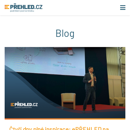
Blog
Čtyři dny plné inspirace: ePŘEHLED na