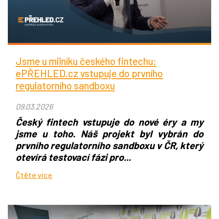
Jsme u milníku českého fintechu:
ePŘEHLED.cz ​​vstupuje do prvního
regulatorního sandboxu
09.03.2026
Český fintech vstupuje do nové éry a my
jsme u toho. Náš projekt byl vybrán do
prvního regulatorního sandboxu v ČR, který
otevírá testovací fázi pro...
Čtěte více